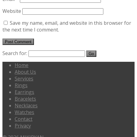
Website
Save my name, email, and website in this browser for
the next time I comment.
Search for:
Home
About Us
Services
Rings
Earrings
Bracelets
Necklaces
Watches
Contact
Privacy